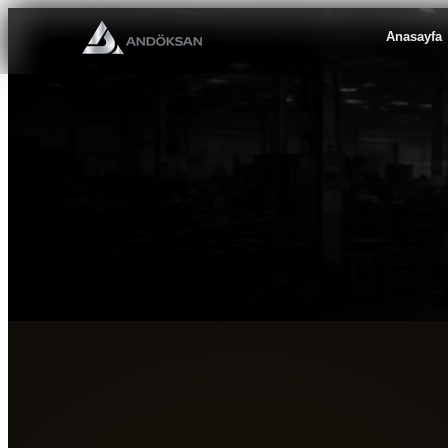
Ürün grubu
Anasayfa
Adet
Teslimat lokasyonu
Proje notu
Teklif Al