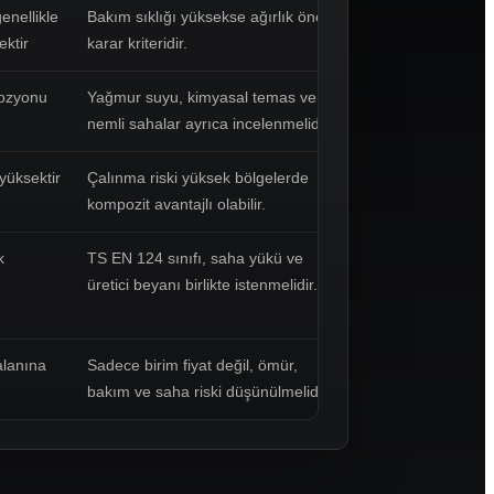
enellikle
Bakım sıklığı yüksekse ağırlık önemli
ektir
karar kriteridir.
rozyonu
Yağmur suyu, kimyasal temas ve
nemli sahalar ayrıca incelenmelidir.
yüksektir
Çalınma riski yüksek bölgelerde
kompozit avantajlı olabilir.
k
TS EN 124 sınıfı, saha yükü ve
üretici beyanı birlikte istenmelidir.
alanına
Sadece birim fiyat değil, ömür,
bakım ve saha riski düşünülmelidir.