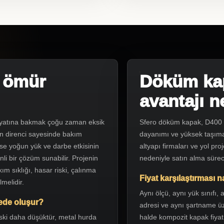
e ömür
Döküm kap
avantajı 
 fiyatına bakmak çoğu zaman eksik
Sfero döküm kapak, D400 v
on direnci sayesinde bakım
dayanımı ve yüksek taşıma 
se yoğun yük ve darbe etkisinin
altyapı firmaları ve yol pro
i bir çözüm sunabilir. Projenin
nedeniyle satın alma süreci
kım sıklığı, hasar riski, çalınma
Fiyat karşılaştırması n
lmelidir.
Aynı ölçü, aynı yük sınıfı
rede oluşur?
adresi ve aynı şartname üze
iski daha düşüktür, metal hurda
halde kompozit kapak fiyatı