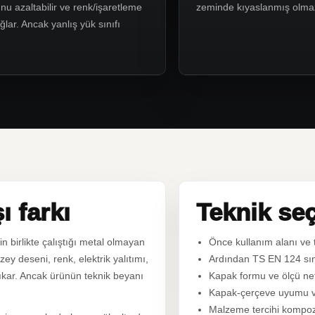
u azaltabilir ve renk/işaretleme
zeminde kıyaslanmış olma
lar. Ancak yanlış yük sınıfı
 farkı
Teknik seç
n birlikte çalıştığı metal olmayan
Önce kullanım alanı ve tr
y deseni, renk, elektrik yalıtımı,
Ardından TS EN 124 sınıf
ıkar. Ancak ürünün teknik beyanı
Kapak formu ve ölçü netle
Kapak-çerçeve uyumu ve 
Malzeme tercihi kompozit