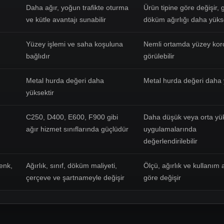
Daha ağır, yoğun trafikte oturma
Ürün tipine göre değişir, g
ve kütle avantajı sunabilir
döküm ağırlığı daha yüks
Yüzey işlemi ve saha koşuluna
Nemli ortamda yüzey ko
bağlıdır
görülebilir
Metal hurda değeri daha
Metal hurda değeri daha 
yüksektir
C250, D400, E600, F900 gibi
Daha düşük veya orta yü
ağır hizmet sınıflarında güçlüdür
uygulamalarında
değerlendirilebilir
enk,
Ağırlık, sınıf, döküm maliyeti,
Ölçü, ağırlık ve kullanım 
çerçeve ve şartnameyle değişir
göre değişir