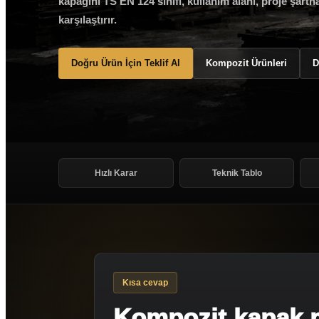
kapağını TS EN 124 sınıfı, kullanım alanı, proje şartn
karşılaştırır.
Doğru Ürün İçin Teklif Al
Kompozit Ürünleri
D
Hızlı Karar
Teknik Tablo
Kısa cevap
Kompozit kapak m