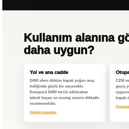
Kullanım alanına g
daha uygun?
Yol ve ana cadde
Otopar
D400 sfero döküm kapak yoğun araç
C250 ve
trafiğinde güçlü bir seçenektir.
geçiş 
Kompozit D400 tercih edilecekse
uygunsa
teknik beyan ve montaj zemini dikkatle
kapak da
incelenmelidir.
Kompozi
Döküm kapaklar