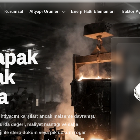
Kurumsal
Altyapı Ürünleri
Enerji Hattı Elemanları
Traktör Ağ
apak
ak
a
htiyacını karşılar; ancak malzeme davranışı,
hurda değeri, maliyet mantığı ve saha
ğı ile sfero döküm veya pik döküm rögar