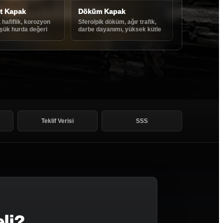
t Kapak
Döküm Kapak
afiflik, korozyon
Sfero/pik döküm, ağır trafik,
üşük hurda değeri
darbe dayanımı, yüksek kütle
Teklif Verisi
SSS
li?