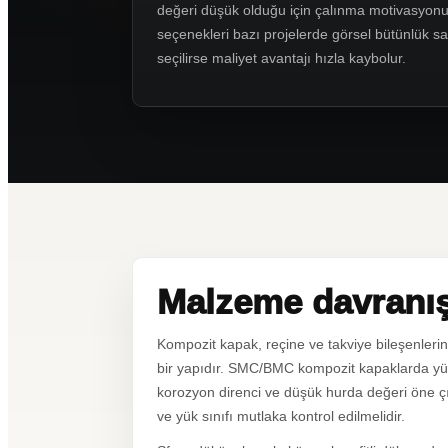
değeri düşük olduğu için çalınma motivasyonun
seçenekleri bazı projelerde görsel bütünlük sağ
seçilirse maliyet avantajı hızla kaybolur.
Malzeme davranışı
Kompozit kapak, reçine ve takviye bileşenlerini
bir yapıdır. SMC/BMC kompozit kapaklarda yüze
korozyon direnci ve düşük hurda değeri öne ç
ve yük sınıfı mutlaka kontrol edilmelidir.