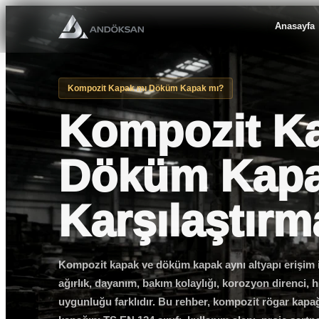
Ürün grubu
Anasayfa
Adet
Kompozit Kapak mı Döküm Kapak mı?
Kompozit K
Teslimat lokasyonu
Döküm Kap
Proje notu
Karşılaştırm
Kompozit kapak ve döküm kapak aynı altyapı erişim i
Teklif Al
ağırlık, dayanım, bakım kolaylığı, korozyon direnci, 
uygunluğu farklıdır. Bu rehber, kompozit rögar kapa