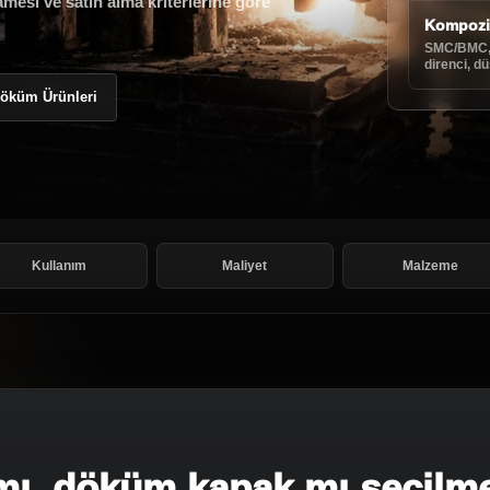
amesi ve satın alma kriterlerine göre
Kompozi
SMC/BMC, h
direnci, d
öküm Ürünleri
Kullanım
Maliyet
Malzeme
ı, döküm kapak mı seçilme