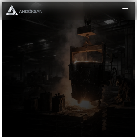
Ürün grubu
Adet
Anasayfa
Kurumsal
Teslimat lokasyonu
Altyapı Ürünleri
Proje notu
Enerji Hattı Elemanları
Traktör Ağırlığı
Teklif Al
İletişim