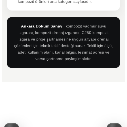
kompozit ürünleri ana kategori sayfasıdır.
Ankara Döküm Sanayi
; kompozit yağmur suyu
ızgarası, kompozit drenaj ızgarası, C250 kompozit
ızgara ve proje şartnamesine uygun altyapı drenaj
çözümleri için teknik teklif desteği sunar. Teklif için ölçü,
adet, kullanım alanı, kanal bilgisi, teslimat adresi ve
varsa şartname paylaşılmalıdır.