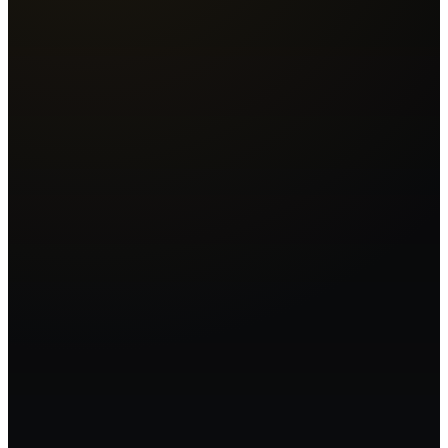
C250
250 kN yük sınıfı
Kare
Izgara ve çerçeve formu
Kompozit
Korozyona dirençli gövde