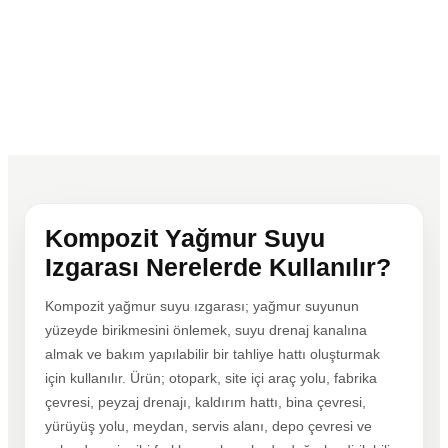
Izgara, Kanal ve Çerçeve Mantığı
Su alma açıklığı, kanal oturumu, yüzey eğimi ve
bakım erişimi birlikte kontrol edilmelidir.
Kompozit Yağmur Suyu
Izgarası Nerelerde Kullanılır?
Kompozit yağmur suyu ızgarası; yağmur suyunun
yüzeyde birikmesini önlemek, suyu drenaj kanalına
almak ve bakım yapılabilir bir tahliye hattı oluşturmak
için kullanılır. Ürün; otopark, site içi araç yolu, fabrika
çevresi, peyzaj drenajı, kaldırım hattı, bina çevresi,
yürüyüş yolu, meydan, servis alanı, depo çevresi ve