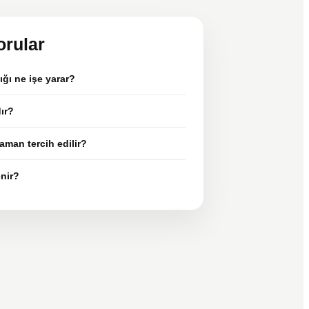
orular
lığı ne işe yarar?
ır?
zaman tercih edilir?
enir?