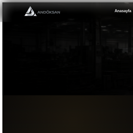
Ürün grubu
Anasayfa
Adet
Teslimat lokasyonu
Proje notu
Teklif Al